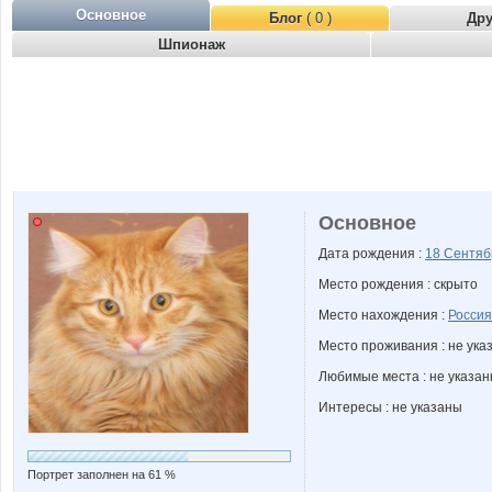
Основное
Блог
( 0 )
Др
Шпионаж
Основное
Дата рождения :
18 Сентя
Место рождения : скрыто
Место нахождения :
Россия
Место проживания : не ука
Любимые места : не указа
Интересы : не указаны
Портрет заполнен на 61 %