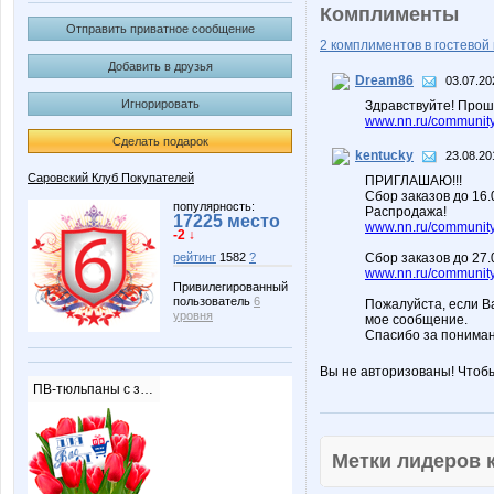
Комплименты
Отправить приватное сообщение
2 комплиментов в гостевой 
Добавить в друзья
Dream86
03.07.20
Игнорировать
Здравствуйте! Прош
www.nn.ru/community/
Сделать подарок
kentucky
23.08.20
Саровский Клуб Покупателей
ПРИГЛАШАЮ!!!
Сбор заказов до 16
популярность:
Распродажа!
17225 место
www.nn.ru/community/
-2 ↓
Сбор заказов до 27.
рейтинг
1582
?
www.nn.ru/community/
Привилегированный
пользователь
6
Пожалуйста, если В
уровня
мое сообщение.
Спасибо за пониман
Вы не авторизованы! Чтоб
ПВ-тюльпаны с запиской
Метки лидеров