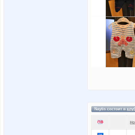
Naytis состоит в
клу
Но